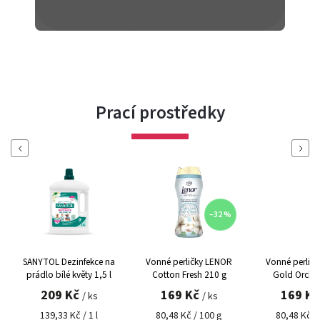
Prací prostředky
Previous
Next
–32 %
–26 %
ekce na
Vonné perličky LENOR
Vonné perličky LENOR
SANYT
y 1,5 l
Cotton Fresh 210 g
Gold Orchid 210 g
prád
169 Kč
169 Kč
1
 ks
/ ks
/ ks
1 l
80,48 Kč / 100 g
80,48 Kč / 100 g