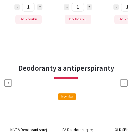
u
Do košíku
Do košíku
Deodoranty a antiperspiranty
Previous
Next
Novinka
NIVEA Deodorant sprej
FA Deodorant sprej
OLD SPICE