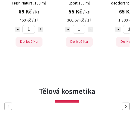
Fresh Natural 150 ml
Sport 150 ml
deodorant Ca
ml
69 Kč
55 Kč
65 Kč
/ ks
/ ks
460 Kč / 1 l
366,67 Kč / 1 l
1 300 Kč 
Do košíku
Do košíku
Do koš
Tělová kosmetika
Previous
Next