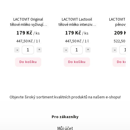
LACTOVIT Original
LACTOVIT Lactooil
LACTOVIT La
tělové mléko vyživující
tělové mléko intenzivní
pěnový 
400 ml
péče 400 ml
regenerační
179 Kč
179 Kč
209 K
/ ks
/ ks
447,50 Kč / 1 l
447,50 Kč / 1 l
522,50 Kč 
Do košíku
Do košíku
Do koš
Objevte široký sortiment kvalitních produktů na našem e-shopu!
Pro zákazníky
Můj účet