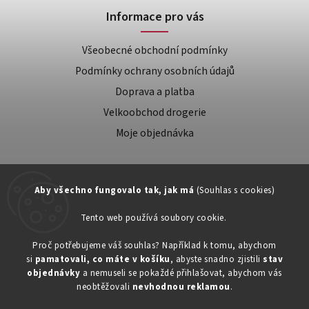
Informace pro vás
Všeobecné obchodní podmínky
Podmínky ochrany osobních údajů
Doprava a platba
Velkoobchod drogerie
Moje objednávka
Aby všechno fungovalo tak, jak má
(Souhlas s cookies)
Tento web používá soubory cookie.
Zákaznická podpora:
Proč potřebujeme váš souhlas? Například k tomu, abychom
si
pamatovali, co máte v košíku
, abyste snadno zjistili
stav
734603917
objednávky
a nemuseli se pokaždé přihlašovat, abychom vás
eshop@toner-rl.cz
neobtěžovali
nevhodnou reklamou
.