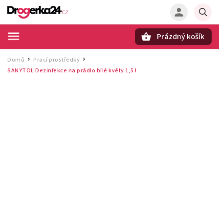
Prázdný košík
Hledat
Domů
Prací prostředky
/
/
SANYTOL Dezinfekce na prádlo bílé květy 1,5 l