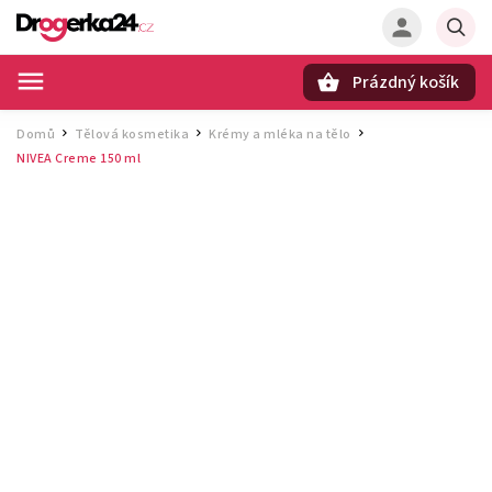
Prázdný košík
Hledat
Domů
Tělová kosmetika
Krémy a mléka na tělo
/
/
/
NIVEA Creme 150 ml