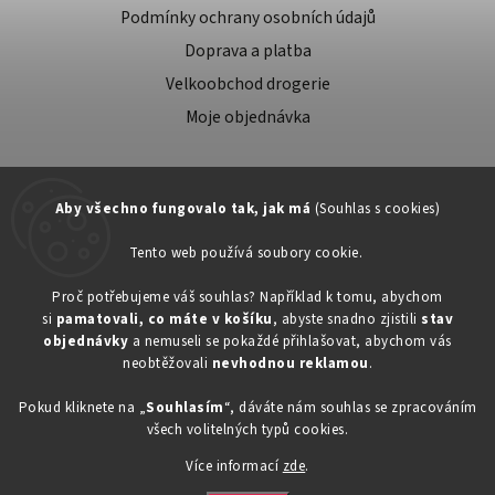
Podmínky ochrany osobních údajů
Doprava a platba
Velkoobchod drogerie
Moje objednávka
Aby všechno fungovalo tak, jak má
(Souhlas s cookies)
Tento web používá soubory cookie.
Zákaznická podpora:
Proč potřebujeme váš souhlas? Například k tomu, abychom
si
pamatovali, co máte v košíku
, abyste snadno zjistili
stav
734603917
objednávky
a nemuseli se pokaždé přihlašovat, abychom vás
eshop@toner-rl.cz
neobtěžovali
nevhodnou reklamou
.
Pokud kliknete na „
Souhlasím
“, dáváte nám souhlas se zpracováním
všech volitelných typů cookies.
Více informací
zde
.
Copyright 2026
Drogerka24.cz
. Všechna práva vyhrazena.
Vytvořil
Shoptet
| Design
Shoptak.cz