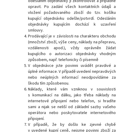
odesláním objednávky ji zkontrolovat a případně
opravit. Po zadání všech kontaktních údajů a
vložení požadovaného zboží do tzv. košíku
kupující objednávku odešle/potvrdí. Odesláním
objednávky kupujícím dochází k uzavření
smlouvy.
Prodávající je v závislosti na charakteru obchodu
(množství zboží, výše ceny, náklady na přepravu,
vzdálenosti apod.), vždy oprávněn žádat
kupujícího o autorizaci objednávky vhodným
způsobem, např. telefonicky či písemně
V objednávce jste povinni uvádět pravdivé a
úplné informace. V případě uvedení nepravdivých
nebo neúplných informací neodpovídáme za
škodu tím způsobenou.
Náklady, které vám vzniknou v souvislosti
s komunikací na dálku, jako třeba náklady na
internetové připojení nebo telefon, si hradíte
sami a nijak se neliší od základní sazby vašeho
operátora nebo poskytovatele internetového
připojení.
V případě, že by došlo ke zjevné chybě
v uvedené kupní ceně, nejsme povinni zboží za