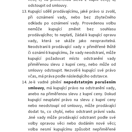
odstoupit od smlouvy.
Kupující sdělí prodávajícímu, jaké právo si zvolil,
při oznámení vady, nebo bez zbytečného
odkladu po oznámení vady. Provedenou volbu
nemůže kupující změnit bez souhlasu
prodávajícího; to neplatí, žádal-li kupující opravu
vady, která se ukáže jako neopravitelná.
Neodstraní-li prodávající vady v přiměřené lhůtě
či oznámí-li kupujícímu, že vady neodstraní, může
kupující požadovat místo odstranění vady
přiměřenou slevu z kupní ceny, nebo může od
smlouvy odstoupit. Nezvolí-li kupující své právo
včas, má práva podle následujícího odstavce.
Je-li vadné plnění
nepodstatným porušením
smlouvy
, má kupující právo na odstranění vady,
anebo na přiměřenou slevu z kupní ceny. Dokud
kupující neuplatní právo na slevu z kupní ceny
nebo neodstoupí od smlouvy, může prodávající
dodat to, co chybí, nebo odstranit právní vadu.
Jiné vady může prodávající odstranit podle své
volby opravou věci nebo dodáním nové věci;
volba nesmí kupujícímu způsobit nepřiměřené