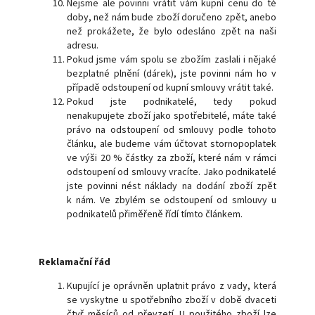
Nejsme ale povinni vrátit vám kupní cenu do té
doby, než nám bude zboží doručeno zpět, anebo
než prokážete, že bylo odesláno zpět na naši
adresu.
Pokud jsme vám spolu se zbožím zaslali i nějaké
bezplatné plnění (dárek), jste povinni nám ho v
případě odstoupení od kupní smlouvy vrátit také.
Pokud jste podnikatelé, tedy pokud
nenakupujete zboží jako spotřebitelé, máte také
právo na odstoupení od smlouvy podle tohoto
článku, ale budeme vám účtovat stornopoplatek
ve výši 20 % částky za zboží, které nám v rámci
odstoupení od smlouvy vracíte. Jako podnikatelé
jste povinni nést náklady na dodání zboží zpět
k nám. Ve zbylém se odstoupení od smlouvy u
podnikatelů přiměřeně řídí tímto článkem.
Reklamační řád
Kupující je oprávněn uplatnit právo z vady, která
se vyskytne u spotřebního zboží v době dvaceti
čtyř měsíců od převzetí. U použitého zboží lze