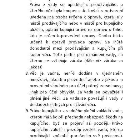
Práva z vady se uplatňují u prodávajícího, u
kterého věc byla koupena. Je-li však v potvrzení
uvedena jiná osoba určená k opravě, která je v
místě prodávajícího nebo v místě pro kupujícího
bližším, uplatní kupující právo na opravu u toho,
kdo je určen k provedení opravy. Osoba takto
určená k opravě provede opravu ve lhůtě
dohodnuté mezi prodávajícím a kupujícím při
koupi věci. Toto platí i pro oznámení vady, na
kterou se vztahuje záruka (dále viz záruka za
jakost).
Věc je vadná, není-li dodána v ujednaném
množství, jakosti a provedení anebo v jakosti a
provedení vhodném pro účel patrný ze smlouvy;
jinak pro účel obvyklý. Za vadu se považuje i
plnění jiné věci. Za vadu se považují i vady v
dokladech nutných pro užívání věci.
Právo kupujícího z vadného plnění zakládá vada,
kterou má věc při přechodu nebezpečí škody na
kupujícího, byť se projeví až později. Právo
kupujícího založí i později vzniklá vada, kterou
prodávající způsobil porušením své povinnosti.