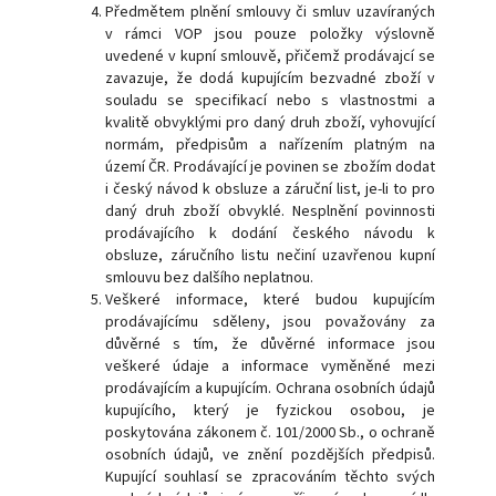
Předmětem plnění smlouvy či smluv uzavíraných
v rámci VOP jsou pouze položky výslovně
uvedené v kupní smlouvě, přičemž prodávajcí se
zavazuje, že dodá kupujícím bezvadné zboží v
souladu se specifikací nebo s vlastnostmi a
kvalitě obvyklými pro daný druh zboží, vyhovující
normám, předpisům a nařízením platným na
území ČR. Prodávající je povinen se zbožím dodat
i český návod k obsluze a záruční list, je-li to pro
daný druh zboží obvyklé. Nesplnění povinnosti
prodávajícího k dodání českého návodu k
obsluze, záručního listu nečiní uzavřenou kupní
smlouvu bez dalšího neplatnou.
Veškeré informace, které budou kupujícím
prodávajícímu sděleny, jsou považovány za
důvěrné s tím, že důvěrné informace jsou
veškeré údaje a informace vyměněné mezi
prodávajícím a kupujícím. Ochrana osobních údajů
kupujícího, který je fyzickou osobou, je
poskytována zákonem č. 101/2000 Sb., o ochraně
osobních údajů, ve znění pozdějších předpisů.
Kupující souhlasí se zpracováním těchto svých