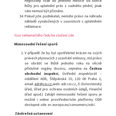
nejpozději však do jednoho měsíce od konce
lhůty pro uplatnění práv z vadného plnění, jinak
vám nemusí být přiznáno.
Pokud jste podnikatel, nemáte právo na náhradu
nákladů vynaložených v souvislosti s uplatněním
reklamace.
Vzor reklamačního řádu ke stažení zde
Mimosoudní řešení sporů
V případě že by byl spotřebitel krácen na svých
právech plynoucích z uzavírání smlouvy, má právo
se obrátit ve lhůtě jednoho roku na věcně
příslušné orgány dozoru, zejména na
Českou
obchodní inspekci
, Ústřední inspektorát –
oddělení ADR, Štěpánská 15, 120 00 Praha 2,
email:
adr@coi.cz
,web: adr.coi.cz, či živnostenský
úřad, Úřad pro ochranu osobních údajů, Finanční
úřad apod.) Zahájit mimosoudní řešení sporu je
možné i online prostřednictvím platformy ODR
dostupné zde: ec.europa.eu/consumers/odr/.
Závěrečná ustanovení