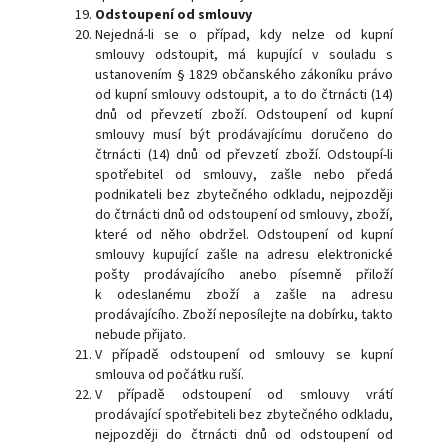
Odstoupení od smlouvy
Nejedná-li se o případ, kdy nelze od kupní
smlouvy odstoupit, má kupující v souladu s
ustanovením § 1829 občanského zákoníku právo
od kupní smlouvy odstoupit, a to do čtrnácti (14)
dnů od převzetí zboží. Odstoupení od kupní
smlouvy musí být prodávajícímu doručeno do
čtrnácti (14) dnů od převzetí zboží. Odstoupí-li
spotřebitel od smlouvy, zašle nebo předá
podnikateli bez zbytečného odkladu, nejpozději
do čtrnácti dnů od odstoupení od smlouvy, zboží,
které od něho obdržel. Odstoupení od kupní
smlouvy kupující zašle na adresu elektronické
pošty prodávajícího anebo písemně přiloží
k odeslanému zboží a zašle na adresu
prodávajícího. Zboží neposílejte na dobírku, takto
nebude přijato.
V případě odstoupení od smlouvy se kupní
smlouva od počátku ruší.
V případě odstoupení od smlouvy vrátí
prodávající spotřebiteli bez zbytečného odkladu,
nejpozději do čtrnácti dnů od odstoupení od