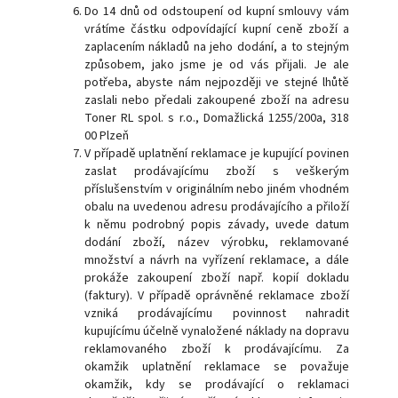
Do 14 dnů od odstoupení od kupní smlouvy vám
vrátíme částku odpovídající kupní ceně zboží a
zaplacením nákladů na jeho dodání, a to stejným
způsobem, jako jsme je od vás přijali. Je ale
potřeba, abyste nám nejpozději ve stejné lhůtě
zaslali nebo předali zakoupené zboží na adresu
Toner RL spol. s r.o., Domažlická 1255/200a, 318
00 Plzeň
V případě uplatnění reklamace je kupující povinen
zaslat prodávajícímu zboží s veškerým
příslušenstvím v originálním nebo jiném vhodném
obalu na uvedenou adresu prodávajícího a přiloží
k němu podrobný popis závady, uvede datum
dodání zboží, název výrobku, reklamované
množství a návrh na vyřízení reklamace, a dále
prokáže zakoupení zboží např. kopií dokladu
(faktury). V případě oprávněné reklamace zboží
vzniká prodávajícímu povinnost nahradit
kupujícímu účelně vynaložené náklady na dopravu
reklamovaného zboží k prodávajícímu. Za
okamžik uplatnění reklamace se považuje
okamžik, kdy se prodávající o reklamaci