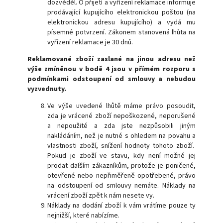
dozvěděl. O přijetí a vyřízení reklamace informuje
prodávající kupujícího elektronickou poštou (na
elektronickou adresu kupujícího) a vydá mu
písemné potvrzení. Zákonem stanovená lhůta na
vyřízení reklamace je 30 dnů.
Reklamované zboží zaslané na jinou adresu než
výše zmíněnou v bodě 4 jsou v přímém rozporu s
podmínkami odstoupení od smlouvy a nebudou
vyzvednuty.
Ve výše uvedené lhůtě máme právo posoudit,
zda je vrácené zboží nepoškozené, neporušené
a nepoužité a zda jste nezpůsobili jiným
nakládáním, než je nutné s ohledem na povahu a
vlastnosti zboží, snížení hodnoty tohoto zboží.
Pokud je zboží ve stavu, kdy není možné jej
prodat dalším zákazníkům, protože je poničené,
otevřené nebo nepřiměřeně opotřebené, právo
na odstoupení od smlouvy nemáte. Náklady na
vrácení zboží zpět k nám nesete vy.
Náklady na dodání zboží k vám vrátíme pouze ty
nejnižší, které nabízíme.