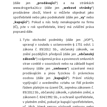
(dále jen „
prodávající
“) a na stránkách
www.drogerka24.cz (dále jen „
webové stránky
“)
prodáváme zboží, které si můžete objednat jako
spotřebitelé nebo jako podnikatelé (dále jen „
vy
“ nebo
„
kupující
“). Pokud u nás tedy nenakupujete na firmu
(IČ), jste v roli spotřebitele, který má zvláštní práva
popsaná dále.
Tyto obchodní podmínky (dále jen „VOP“),
upravují v souladu s ustanovením § 1751 odst. 1
zákona č. 89/2012 Sb., občanský zákoník, ve
znění pozdějších předpisů (dále jen „
občanský
zákoník
“) vzájemná práva a povinnosti smluvních
stran vzniklé v souvislosti nebo na základě kupní
smlouvy (dále jen „
smlouva
“) uzavírané mezi
prodávajícím a jinou fyzickou či právnickou
osobou (dále jen „
kupující
“). Právní otázky
vyplývající z uvedeného vztahu se řídí právním
řádem platným na území ČR, zejména zákonem č.
89/2012 Sb., občanský zákoník, v platném znění, a
zákonem č. 634/1992 Sb., o ochraně spotřebitele,
v platném znění, pokud je kupující spotřebitelem,
vč. těch, které nejsou výslovně smlovou nebo