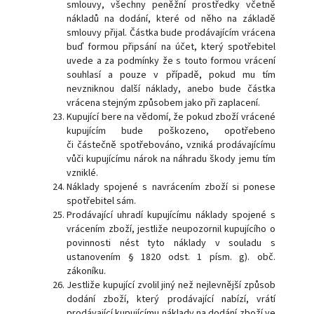
smlouvy, všechny peněžní prostředky včetně
nákladů na dodání, které od něho na základě
smlouvy přijal. Částka bude prodávajícím vrácena
buď formou připsání na účet, který spotřebitel
uvede a za podmínky že s touto formou vrácení
souhlasí a pouze v případě, pokud mu tím
nevzniknou další náklady, anebo bude částka
vrácena stejným způsobem jako při zaplacení.
Kupující bere na vědomí, že pokud zboží vrácené
kupujícím bude poškozeno, opotřebeno
či částečně spotřebováno, vzniká prodávajícímu
vůči kupujícímu nárok na náhradu škody jemu tím
vzniklé.
Náklady spojené s navrácením zboží si ponese
spotřebitel sám.
Prodávající uhradí kupujícímu náklady spojené s
vrácením zboží, jestliže neupozornil kupujícího o
povinnosti nést tyto náklady v souladu s
ustanovením § 1820 odst. 1 písm. g). obč.
zákoníku.
Jestliže kupující zvolil jiný než nejlevnější způsob
dodání zboží, který prodávající nabízí, vrátí
prodávající kupujícímu náklady na dodání zboží ve