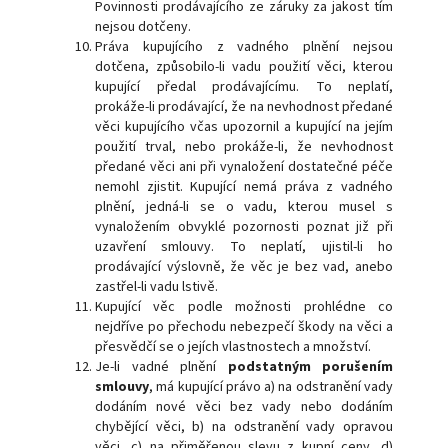
Povinnosti prodávajícího ze záruky za jakost tím
nejsou dotčeny.
Práva kupujícího z vadného plnění nejsou
dotčena, způsobilo-li vadu použití věci, kterou
kupující předal prodávajícímu. To neplatí,
prokáže-li prodávající, že na nevhodnost předané
věci kupujícího včas upozornil a kupující na jejím
použití trval, nebo prokáže-li, že nevhodnost
předané věci ani při vynaložení dostatečné péče
nemohl zjistit. Kupující nemá práva z vadného
plnění, jedná-li se o vadu, kterou musel s
vynaložením obvyklé pozornosti poznat již při
uzavření smlouvy. To neplatí, ujistil-li ho
prodávající výslovně, že věc je bez vad, anebo
zastřel-li vadu lstivě.
Kupující věc podle možnosti prohlédne co
nejdříve po přechodu nebezpečí škody na věci a
přesvědčí se o jejích vlastnostech a množství.
Je-li vadné plnění
podstatným porušením
smlouvy
, má kupující právo a) na odstranění vady
dodáním nové věci bez vady nebo dodáním
chybějící věci, b) na odstranění vady opravou
věci, c) na přiměřenou slevu z kupní ceny, d)