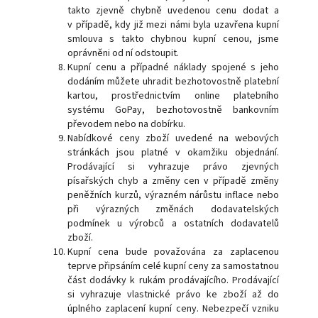
takto zjevně chybně uvedenou cenu dodat a
v případě, kdy již mezi námi byla uzavřena kupní
smlouva s takto chybnou kupní cenou, jsme
oprávněni od ní odstoupit.
Kupní cenu a případné náklady spojené s jeho
dodáním můžete uhradit bezhotovostně platební
kartou, prostřednictvím online platebního
systému GoPay, bezhotovostně bankovním
převodem nebo na dobírku.
Nabídkové ceny zboží uvedené na webových
stránkách jsou platné v okamžiku objednání.
Prodávající si vyhrazuje právo zjevných
písařských chyb a změny cen v případě změny
peněžních kurzů, výrazném nárůstu inflace nebo
při výrazných změnách dodavatelských
podmínek u výrobců a ostatních dodavatelů
zboží.
Kupní cena bude považována za zaplacenou
teprve připsáním celé kupní ceny za samostatnou
část dodávky k rukám prodávajícího. Prodávající
si vyhrazuje vlastnické právo ke zboží až do
úplného zaplacení kupní ceny. Nebezpečí vzniku