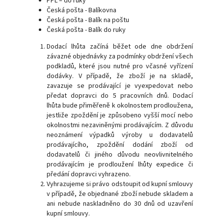
PPL – do ruky
Česká pošta - Balíkovna
Česká pošta - Balík na poštu
Česká pošta - Balík do ruky
Dodací lhůta začíná běžet ode dne obdržení
závazné objednávky za podmínky obdržení všech
podkladů, které jsou nutné pro včasné vyřízení
dodávky. V případě, že zboží je na skladě,
zavazuje se prodávající je vyexpedovat nebo
předat dopravci do 5 pracovních dnů. Dodací
lhůta bude přiměřeně k okolnostem prodloužena,
jestliže zpoždění je způsobeno vyšší mocí nebo
okolnostmi nezaviněnými prodávajícím. Z důvodu
neoznámení výpadků výroby u dodavatelů
prodávajícího, zpoždění dodání zboží od
dodavatelů či jiného důvodu neovlivnitelného
prodávajícím je prodloužení lhůty expedice či
předání dopravci vyhrazeno.
Vyhrazujeme si právo odstoupit od kupní smlouvy
v případě, že objednané zboží nebude skladem a
ani nebude naskladněno do 30 dnů od uzavření
kupní smlouvy.