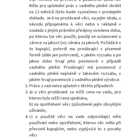
lhůtu pro uplatnění práv z vadného plnění zkrátit
na 12 měsíců (toto bude vyznačeno v prodejním
dokladu. Je-li na prodávané věci, na jejím obalu, v
návodu připojenému k věci nebo v reklamě v
souladu s jinými právními předpisy uvedena doba,
po kterou lze věc použít, použijí se ustanovení o
záruce za jakost (viz záruka za jakost). Požádá-li o
to kupující, potvrdí mu prodávající v písemné
formě (dále jen potvrzení), v jakém rozsahu a po
jakou dobu trvají jeho povinnosti v případě
vadného plnění. Prodávající má povinnosti z
vadného plnění nejméně v takovém rozsahu, v
jakém trvají povinnosti z vadného plnění výrobce.
Právo z vad nelze uplatnit v těchto případech:
a) u věci prodávané za nižší cenu na vadu, pro
kterou byla nižší cena ujednána,
b) na opotřebení věci způsobené jejím obvyklým
užíváním,
c) u použité věci na vadu odpovídající míře
používání nebo opotřebení, kterou věc měla při
převzetí kupujícím, nebo vyplývá-li to z povahy
věci