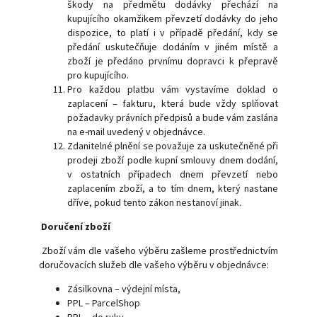
škody na předmětu dodávky přechází na
kupujícího okamžikem převzetí dodávky do jeho
dispozice, to platí i v případě předání, kdy se
předání uskutečňuje dodáním v jiném místě a
zboží je předáno prvnímu dopravci k přepravě
pro kupujícího.
Pro každou platbu vám vystavíme doklad o
zaplacení – fakturu, která bude vždy splňovat
požadavky právních předpisů a bude vám zaslána
na e-mail uvedený v objednávce.
Zdanitelné plnění se považuje za uskutečněné při
prodeji zboží podle kupní smlouvy dnem dodání,
v ostatních případech dnem převzetí nebo
zaplacením zboží, a to tím dnem, který nastane
dříve, pokud tento zákon nestanoví jinak.
Doručení zboží
Zboží vám dle vašeho výběru zašleme prostřednictvím
doručovacích služeb dle vašeho výběru v objednávce:
Zásilkovna – výdejní místa,
PPL – ParcelShop