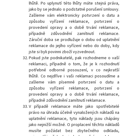
lhůtě. Po uplynutí této lhůty máte stejná práva,
jako by se jednalo o podstatné porušení smlouvy.
Zašleme vám elektronicky potvrzení o datu a
způsobu vyřízení reklamace, potvrzení o
provedení opravy a o době trvání reklamace,
případně zdůvodnění zamítnutí reklamace.
Záruční doba se prodlužuje o dobu od uplatnění
reklamace do jejího vyřízení nebo do doby, kdy
jste si byli povinni zboží vyzvednout.
Pokud jste podnikatelé, pak rozhodneme o vaší
reklamaci, případně o tom, že je k rozhodnutí
potřebné odborné posouzení, v co nejkratší
lhůtě. Co nejdříve i vaši reklamaci posoudíme a
zašleme vám písemné potvrzení o datu a
způsobu vyřízení reklamace, potvrzení o
provedení opravy a o době trvání reklamace,
případně zdůvodnění zamítnutí reklamace.
V případě reklamace máte jako spotřebitelé
právo na úhradu účelně vynaložených nákladů na
uplatnění reklamace, tyto náklady jsou chápány
jako nejnižší možné. O proplacení těchto nákladů
musíte požádat bez zbytečného odkladu,