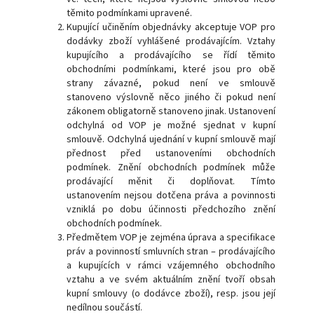
těmito podmínkami upravené.
Kupující učiněním objednávky akceptuje VOP pro
dodávky zboží vyhlášené prodávajícím. Vztahy
kupujícího a prodávajícího se řídí těmito
obchodními podmínkami, které jsou pro obě
strany závazné, pokud není ve smlouvě
stanoveno výslovně něco jiného či pokud není
zákonem obligatorně stanoveno jinak. Ustanovení
odchylná od VOP je možné sjednat v kupní
smlouvě. Odchylná ujednání v kupní smlouvě mají
přednost před ustanoveními obchodních
podmínek. Znění obchodních podmínek může
prodávající měnit či doplňovat. Tímto
ustanovením nejsou dotčena práva a povinnosti
vzniklá po dobu účinnosti předchozího znění
obchodních podmínek.
Předmětem VOP je zejména úprava a specifikace
práv a povinností smluvních stran – prodávajícího
a kupujících v rámci vzájemného obchodního
vztahu a ve svém aktuálním znění tvoří obsah
kupní smlouvy (o dodávce zboží), resp. jsou její
nedílnou součástí.