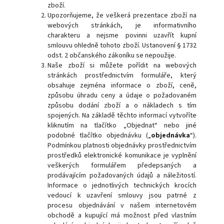
zboží.
Upozorňujeme, že veškerá prezentace zboží na
webových stránkách, je informativního
charakteru a nejsme povinni uzavřít kupní
smlouvu ohledně tohoto zboží. Ustanovení § 1732
odst. 2 občanského zákoníku se nepoužije.
Naše zboží si můžete pořídit na webových
stránkách prostřednictvím formuláře, který
obsahuje zejména informace o zboží, ceně,
způsobu úhradu ceny a údaje o požadovaném
způsobu dodání zboží a o nákladech s tím
spojených. Na základě těchto informací vytvoříte
kliknutím na tlačítko „Objednat“ nebo jiné
podobné tlačítko objednávku („
objednávka
“).
Podmínkou platnosti objednávky prostřednictvím
prostředků elektronické komunikace je vyplnění
veškerých formulářem předepsaných a
prodávajícím požadovaných údajů a náležitostí.
Informace o jednotlivých technických krocích
vedoucí k uzavření smlouvy jsou patrné z
procesu objednávání v našem internetovém
obchodě a kupující má možnost před vlastním