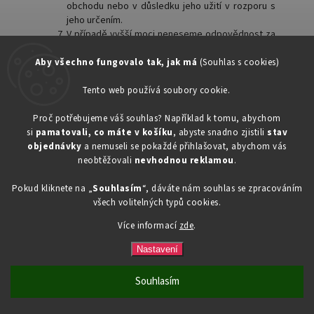
obchodu nebo v důsledku jeho užití v rozporu s
jeho určením.
V případě vyšší moci neneseme odpovědnost za
škodu způsobenou v důsledku nebo souvislosti
s případy vyšší moci, a pokud stav vyšší moci
Aby všechno fungovalo tak, jak má
(Souhlas s cookies)
trvá po dobu delší než 10 dnů, jsme oprávněni od
kupní smlouvy odstoupit.
Tento web používá soubory cookie.
Prodávající si vyhrazuje právo kdykoli tyto
obchodní podmínky dle potřeby změnit.
Proč potřebujeme váš souhlas? Například k tomu, abychom
Kdykoliv nás v případě dotazů k těmto
si
pamatovali, co máte v košíku
, abyste snadno zjistili
stav
obchodním podmínkám můžete kontaktovat na e-
objednávky
a nemuseli se pokaždé přihlašovat, abychom vás
mail: info@drogerka24.cz
neobtěžovali
nevhodnou reklamou
.
Pokud kliknete na „
Souhlasím
“, dáváte nám souhlas se zpracováním
všech volitelných typů cookies.
V Plzni, dne 07.07. 2025
Více informací
zde
.
Nastavení
Souhlasím
Pro zákazníky