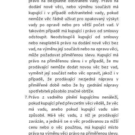
právo na bezplatné odstranění vady. Právo na
dodání nové věci, nebo výměnu součásti má
kupující i v případě odstranitelné vady, pokud
nemůže věc řádně užívat pro opakovaný výskyt
vady po opravě nebo pro větší počet vad. V
takovém případě má kupující i právo od smlouvy
odstoupit. Neodstoupí-li kupující od smlouvy
nebo neuplatní-li právo na dodání nové věci bez
vad, na výměnu její součásti nebo na opravu věci,
může požadovat přiměřenou slevu. Kupující má
právo na přiměřenou slevu i v případě, že mu
prodávající nemůže dodat novou věc bez vad,
vyměnit její součást nebo věc opravit, jakož i v
případě, že prodávající nezjedná nápravu v
přiměřené době nebo že by zjednání nápravy
spotřebiteli působilo značné obtíže.
Právo z vadného plnění kupujícímu nenáleží,
pokud kupující před převzetím věci věděl, že věc
má vadu, anebo pokud kupující vadu sám
způsobil. Má-li věc vadu, z níž je prodávající
zavázán, a jedná-li se o věc prodávanou za nižší
cenu nebo o věc použitou, má kupující místo
práva na výměnu věci právo na přiměřenou slevu.