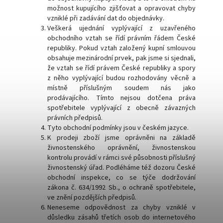
možnost kupujícího zjišťovat a opravovat chyby
vzniklé při zadávání dat do objednávky.
Veškerá ujednání vyplývající z uzavřeného
obchodního vztah se řídí právním řádem České
republiky. Pokud vztah založený kupní smlouvou
obsahuje mezinárodní prvek, pak jsme si sjednali,
že vztah se řídí právem České republiky a spory
z něho vyplývající budou rozhodovány věcně a
místně příslušným soudem nás jako
prodávajícího. Tímto nejsou dotčena práva
spotřebitele vyplývající z obecně závazných
právních předpisů.
Tyto obchodní podmínky jsou v českém jazyce.
K prodeji zboží jsme oprávněni na základě
živnostenského oprávnění, živnostenskou
kontrolu provádí v rámci své působnosti příslušný
živnostenský úřad. Podléháme též dozoru České
obchodní inspekce, co se týče dodržování
zákona č. 634/1992 Sb., o ochraně spotřebitele,
ve znění pozdějších předpisů.
Neneseme odpovědnost za chyby vzniklé v
důsledku zásahů třetích osob do internetového