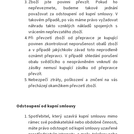
Zboží jste povinni převzít. Pokud ho
nepřevezmete, budeme takové jednání
považovat za odstoupení od kupní smlouvy. V
takovém případě, po vás máme právo vyžadovat
náhradu takto vzniklých nákladů spojených s
vrácením nepřevzatého zboží.
Při převzetí zboží od přepravce je kupující
povinen zkontrolovat neporušenost obalů zboží
a v případě jakýchkoliv závad toto neprodleně
oznámit přepravci. V případě shledání porušení
obalu svědčícího o neoprávněném vniknutí do
zásilky nemusí kupující zásilku od přepravce
převzít.
Nebezpečí ztráty, poškození a zničení na vás
přecházejí okamžikem převzetí zboží.
Odstoupení od kupní smlouvy
Spotřebitel, který uzavírá kupní smlouvu mimo
rámec své podnikatelské nebo obdobné činnosti,
máte právo odstoupit od kupní smlouvy uzavřené