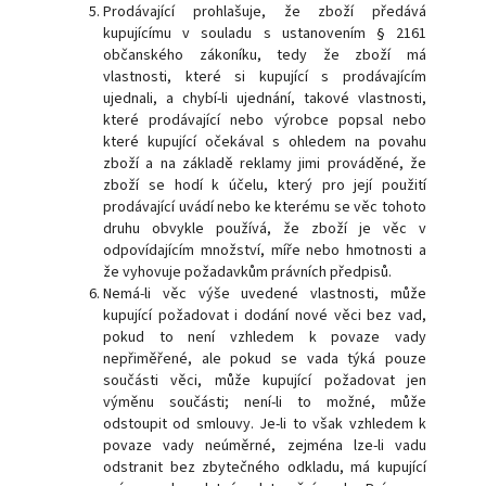
Prodávající prohlašuje, že zboží předává
kupujícímu v souladu s ustanovením § 2161
občanského zákoníku, tedy že zboží má
vlastnosti, které si kupující s prodávajícím
ujednali, a chybí-li ujednání, takové vlastnosti,
které prodávající nebo výrobce popsal nebo
které kupující očekával s ohledem na povahu
zboží a na základě reklamy jimi prováděné, že
zboží se hodí k účelu, který pro její použití
prodávající uvádí nebo ke kterému se věc tohoto
druhu obvykle používá, že zboží je věc v
odpovídajícím množství, míře nebo hmotnosti a
že vyhovuje požadavkům právních předpisů.
Nemá-li věc výše uvedené vlastnosti, může
kupující požadovat i dodání nové věci bez vad,
pokud to není vzhledem k povaze vady
nepřiměřené, ale pokud se vada týká pouze
součásti věci, může kupující požadovat jen
výměnu součásti; není-li to možné, může
odstoupit od smlouvy. Je-li to však vzhledem k
povaze vady neúměrné, zejména lze-li vadu
odstranit bez zbytečného odkladu, má kupující