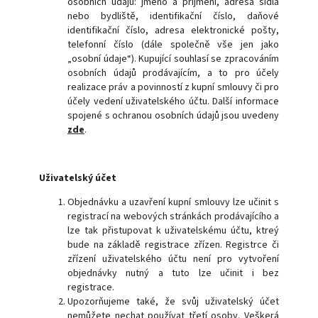
osobních údajů: jméno a příjmení, adresa sídla
nebo bydliště, identifikační číslo, daňové
identifikační číslo, adresa elektronické pošty,
telefonní číslo (dále společně vše jen jako
„osobní údaje“). Kupující souhlasí se zpracováním
osobních údajů prodávajícím, a to pro účely
realizace práv a povinností z kupní smlouvy či pro
účely vedení uživatelského účtu. Další informace
spojené s ochranou osobních údajů jsou uvedeny
zde
.
Uživatelský účet
Objednávku a uzavření kupní smlouvy lze učinit s
registrací na webových stránkách prodávajícího a
lze tak přistupovat k uživatelskému účtu, ktreý
bude na základě registrace zřízen. Registrce či
zřízení uživatelského účtu není pro vytvoření
objednávky nutný a tuto lze učinit i bez
registrace.
Upozorňujeme také, že svůj uživatelský účet
nemůžete nechat používat třetí osoby. Veškerá