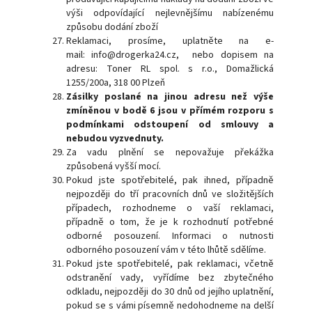
výši odpovídající nejlevnějšímu nabízenému
způsobu dodání zboží
Reklamaci, prosíme, uplatněte na e-
mail: info@drogerka24.cz, nebo dopisem na
adresu: Toner RL spol. s r.o., Domažlická
1255/200a, 318 00 Plzeň
Zásilky poslané na jinou adresu než výše
zmíněnou v bodě 6 jsou v přímém rozporu s
podmínkami odstoupení od smlouvy a
nebudou vyzvednuty.
Za vadu plnění se nepovažuje překážka
způsobená vyšší mocí.
Pokud jste spotřebitelé, pak ihned, případně
nejpozději do tří pracovních dnů ve složitějších
případech, rozhodneme o vaší reklamaci,
případně o tom, že je k rozhodnutí potřebné
odborné posouzení. Informaci o nutnosti
odborného posouzení vám v této lhůtě sdělíme.
Pokud jste spotřebitelé, pak reklamaci, včetně
odstranění vady, vyřídíme bez zbytečného
odkladu, nejpozději do 30 dnů od jejího uplatnění,
pokud se s vámi písemně nedohodneme na delší