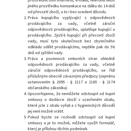
prostřednictvím internetu, e-mailu, telefonu nebo
jiného prostředku komunikace na dálku do 14 dnů
od převzetí zboží, a to i bez uvedení důvodu.
Práva kupujícího vyplývající z odpovědnosti
prodávajícího za vady, včetně záruční
odpovědnosti prodávajícího, uplatňuje kupující u
prodávajícího. Zjistí-li kupující při převzetí zboží
vady, musí tyto skutečnosti bez zbytečného
odkladu sdělit prodávajícímu, nejdéle pak do 5ti
dnů od zjištění vady.
Práva a povinnosti smluvních stran ohledně
odpovědnosti prodávajícího za vady, včetně
záruční odpovědnosti prodávajícího, se řídí
příslušnými obecně závaznými předpisy (zejména
ustanovením § 2095 - § 2117 a 2165 - § 2174
občanského zákoníku).
Upozorňujeme, že nemůžete odstoupit od kupní
smlouvy o dodávce zboží v uzavřeném obalu,
které jste z obalu vyňali a z hygienických důvodů
jej není možné vrátit.
Pokud byste se rozhodli odstoupit od kupní
smlouvy a je to možné, můžete využít formulář,
který je přílohou těchto podmínek.