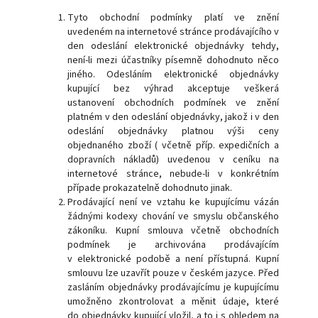
Tyto obchodní podmínky platí ve znění
uvedeném na internetové stránce prodávajícího v
den odeslání elektronické objednávky tehdy,
není-li mezi účastníky písemně dohodnuto něco
jiného. Odesláním elektronické objednávky
kupující bez výhrad akceptuje veškerá
ustanovení obchodních podmínek ve znění
platném v den odeslání objednávky, jakož i v den
odeslání objednávky platnou výši ceny
objednaného zboží ( včetně příp. expedičních a
dopravních nákladů) uvedenou v ceníku na
internetové stránce, nebude-li v konkrétním
případe prokazatelně dohodnuto jinak.
Prodávající není ve vztahu ke kupujícímu vázán
žádnými kodexy chování ve smyslu občanského
zákoníku. Kupní smlouva včetně obchodních
podmínek je archivována prodávajícím
v elektronické podobě a není přístupná. Kupní
smlouvu lze uzavřít pouze v českém jazyce. Před
zasláním objednávky prodávajícímu je kupujícímu
umožněno zkontrolovat a měnit údaje, které
do objednávky kupující vložil, a to i s ohledem na