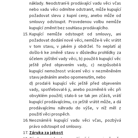
náklady. Neodstraní-li prodávající vadu věci včas
nebo vadu věci odmítne odstranit, může kupující
požadovat slevu z kupní ceny, anebo může od
smlouvy odstoupit. Provedenou volbu nemůže
kupující změnit bez souhlasu prodávajícího.
Kupující nemůže odstoupit od smlouvy, ani
požadovat dodání nové věci, nemůže-li věc vrátit
v tom stavu, v jakém ji obdržel. To neplatí a)
došlo-li ke změně stavu v důsledku prohlídky za
účelem zjištění vady věci, b) použil-li kupující věc
ještě před objevením vady, c) nezpůsobil-li
kupující nemožnost vrácení věci v nezměněném
stavu jednáním anebo opomenutím, nebo
d) prodal-li kupující věc ještě před objevením
vady, spotřeboval-li ji, anebo pozměnil-li věc při
obvyklém použití; stalo-li se tak jen zčásti, vrátí
kupující prodávajícímu, co ještě vrátit může, a dá
prodávajícímu náhradu do výše, v níž měl z
použití věci prospěch.
Neoznámil-li kupující vadu věci včas, pozbývá
právo odstoupit od smlouvy.
Záruka za jakost