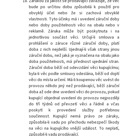
Zárukou za jakost se prodávající zavazuje, že věc
bude po určitou dobu způsobilá k použití pro
obvyklý účel nebo že si zachová obvyklé
vlastnosti. Tyto účinky má i uvedení záruční doby
nebo doby použitelnosti věci na obalu nebo v
reklamě. Záruka může být poskytnuta i na
jednotlivou součást věci. Určují-li smlouva a
prohlášení o záruce různé záruční doby, platí
doba z nich nejdelší. Ujednají-li však strany jinou
záruční dobu, než jaká je vyznačena na obalu jako
doba použitelnosti, má přednost ujednání stran.
Záruční doba běží od odevzdání věci kupujícímu;
byla-li věc podle smlouvy odeslána, běží od dojití
věci do místa určení. Má-li koupenou věc uvést do
provozu někdo jiný než prodávající, běží záruční
doba až ode dne uvedení věci do provozu, pokud
kupující objednal uvedení do provozu nejpozději
do tří týdnů od převzetí věci a řádně a včas
poskytl k provedení služby potřebnou
součinnost. Kupující nemá právo ze záruky,
způsobila-li vadu po přechodu nebezpečí škody
na věci na kupujícího vnější událost. To neplatí,
způsobil-li vadu prodávající.