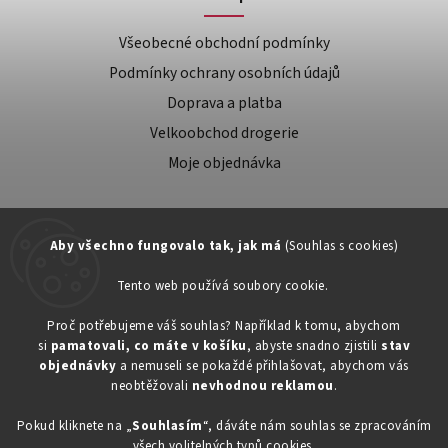
Všeobecné obchodní podmínky
Podmínky ochrany osobních údajů
Doprava a platba
Velkoobchod drogerie
Moje objednávka
Aby všechno fungovalo tak, jak má
(Souhlas s cookies)
Tento web používá soubory cookie.
Zákaznická podpora:
Proč potřebujeme váš souhlas? Například k tomu, abychom
si
pamatovali, co máte v košíku
, abyste snadno zjistili
stav
734603917
objednávky
a nemuseli se pokaždé přihlašovat, abychom vás
eshop@toner-rl.cz
neobtěžovali
nevhodnou reklamou
.
Pokud kliknete na „
Souhlasím
“, dáváte nám souhlas se zpracováním
všech volitelných typů cookies.