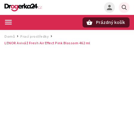
Prázdný košík
Hledat
Domů
Prací prostředky
/
/
LENOR Aviváž Fresh Air Effect Pink Blossom 462 ml