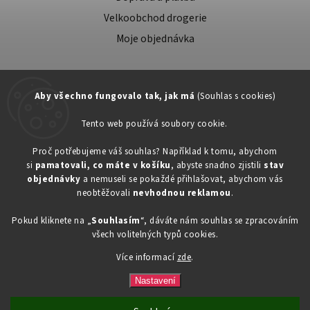
Velkoobchod drogerie
Moje objednávka
Aby všechno fungovalo tak, jak má
(Souhlas s cookies)
Tento web používá soubory cookie.
Zákaznická podpora:
Proč potřebujeme váš souhlas? Například k tomu, abychom
si
pamatovali, co máte v košíku
, abyste snadno zjistili
stav
734603917
objednávky
a nemuseli se pokaždé přihlašovat, abychom vás
eshop@toner-rl.cz
neobtěžovali
nevhodnou reklamou
.
Pokud kliknete na „
Souhlasím
“, dáváte nám souhlas se zpracováním
všech volitelných typů cookies.
Více informací
zde
.
Copyright 2026
Drogerka24.cz
. Všechna práva vyhrazena.
Vytvořil
Shoptet
| Design
Shoptak.cz
Nastavení