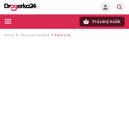
Prázdný košík
Hledat
Domů
Tělová kosmetika
Péče o rty
/
/