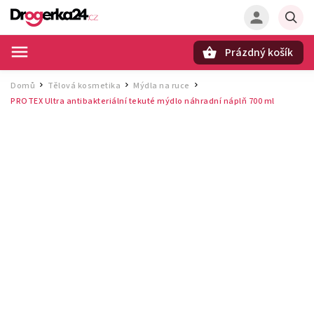
Prázdný košík
Hledat
Domů
Tělová kosmetika
Mýdla na ruce
/
/
/
PROTEX Ultra antibakteriální tekuté mýdlo náhradní náplň 700 ml