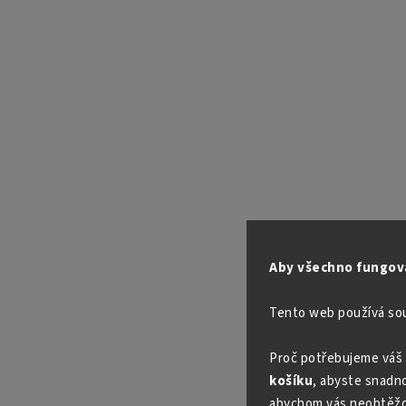
Aby všechno fungova
Tento web používá so
Proč potřebujeme váš 
košíku
, abyste snadno 
abychom vás neobtěžo