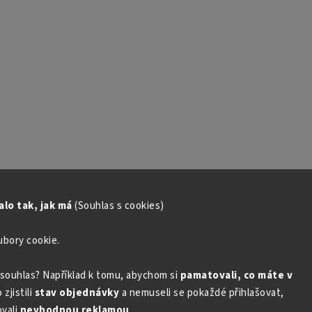
lo tak, jak má
(Souhlas s cookies)
ubory cookie.
souhlas? Například k tomu, abychom si
pamatovali, co máte v
zjistili
stav objednávky
a nemuseli se pokaždé přihlašovat,
vali
nevhodnou reklamou
.