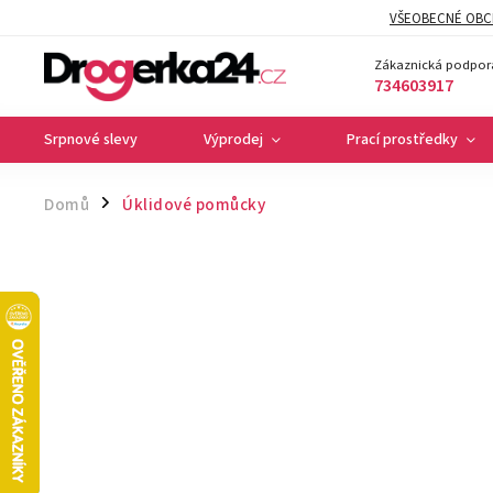
VŠEOBECNÉ OBC
Zákaznická podpor
734603917
Srpnové slevy
Výprodej
Prací prostředky
Domů
Úklidové pomůcky
/