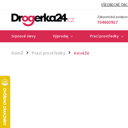
VŠEOBECNÉ OBC
Zákaznická podpor
734603917
Srpnové slevy
Výprodej
Prací prostředky
Domů
Prací prostředky
Aviváže
/
/