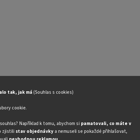
lo tak, jak má
(Souhlas s cookies)
ubory cookie.
souhlas? Například k tomu, abychom si
pamatovali, co máte v
zjistili
stav objednávky
a nemuseli se pokaždé přihlašovat,
vali
nevhodnou reklamou
.