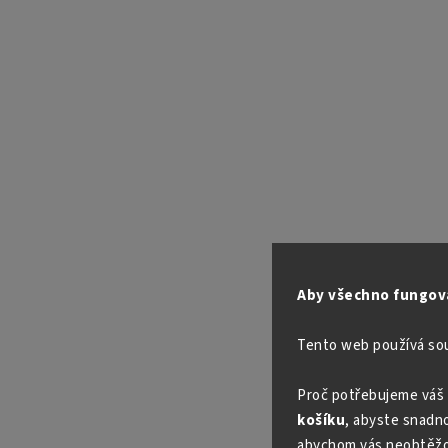
Aby všechno fungova
Tento web používá so
Proč potřebujeme váš 
košíku
, abyste snadno 
abychom vás neobtěžo