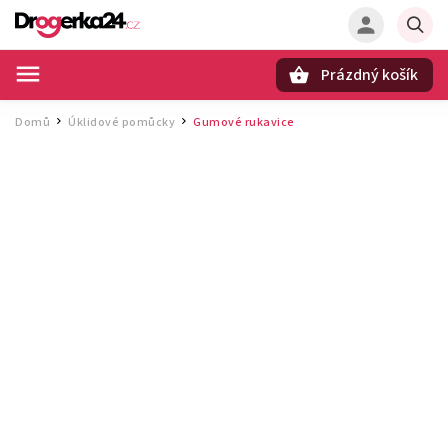
Prázdný košík
Hledat
Domů
Úklidové pomůcky
Gumové rukavice
/
/