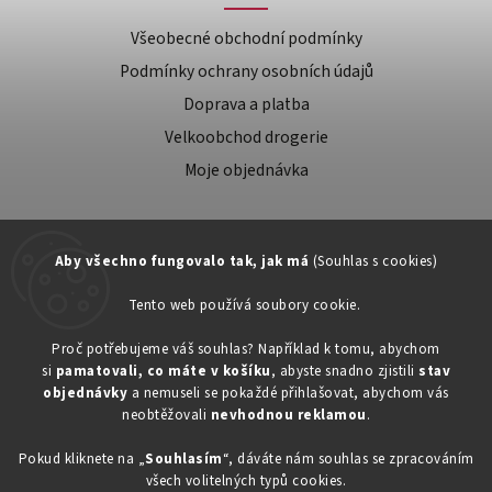
Všeobecné obchodní podmínky
Podmínky ochrany osobních údajů
Doprava a platba
Velkoobchod drogerie
Moje objednávka
Aby všechno fungovalo tak, jak má
(Souhlas s cookies)
Tento web používá soubory cookie.
Zákaznická podpora:
Proč potřebujeme váš souhlas? Například k tomu, abychom
si
pamatovali, co máte v košíku
, abyste snadno zjistili
stav
734603917
objednávky
a nemuseli se pokaždé přihlašovat, abychom vás
eshop@toner-rl.cz
neobtěžovali
nevhodnou reklamou
.
Pokud kliknete na „
Souhlasím
“, dáváte nám souhlas se zpracováním
všech volitelných typů cookies.