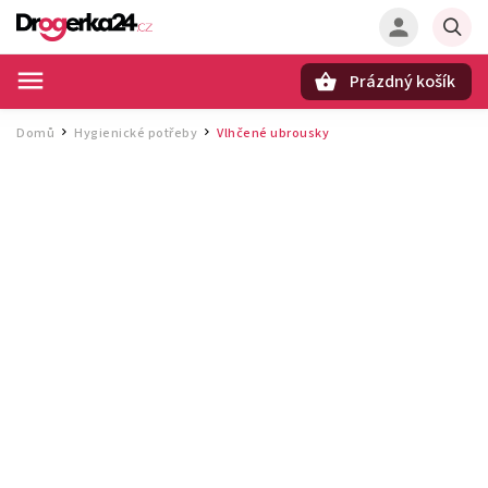
Prázdný košík
Hledat
Domů
Hygienické potřeby
Vlhčené ubrousky
/
/