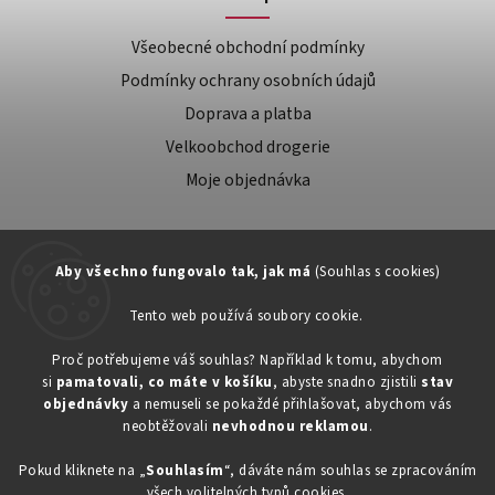
Všeobecné obchodní podmínky
Podmínky ochrany osobních údajů
Doprava a platba
Velkoobchod drogerie
Moje objednávka
Aby všechno fungovalo tak, jak má
(Souhlas s cookies)
Tento web používá soubory cookie.
Zákaznická podpora:
Proč potřebujeme váš souhlas? Například k tomu, abychom
si
pamatovali, co máte v košíku
, abyste snadno zjistili
stav
734603917
objednávky
a nemuseli se pokaždé přihlašovat, abychom vás
eshop@toner-rl.cz
neobtěžovali
nevhodnou reklamou
.
Pokud kliknete na „
Souhlasím
“, dáváte nám souhlas se zpracováním
všech volitelných typů cookies.