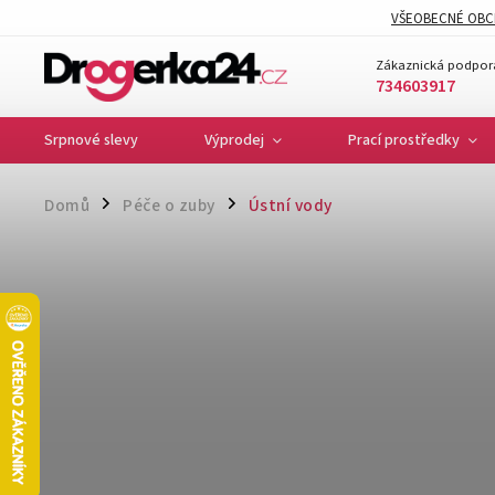
VŠEOBECNÉ OBC
Zákaznická podpor
734603917
Srpnové slevy
Výprodej
Prací prostředky
Domů
Péče o zuby
Ústní vody
/
/