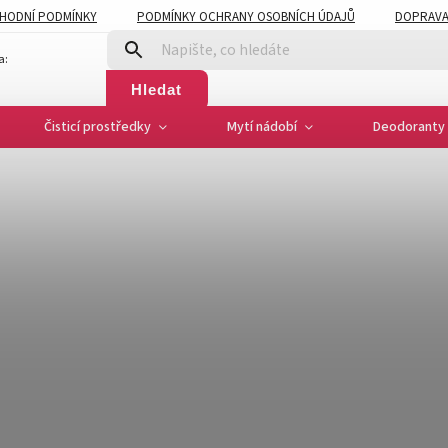
HODNÍ PODMÍNKY
PODMÍNKY OCHRANY OSOBNÍCH ÚDAJŮ
DOPRAVA
a:
Hledat
Čisticí prostředky
Mytí nádobí
Deodoranty 