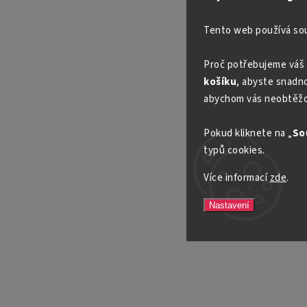
Tento web používá so
Proč potřebujeme váš 
košíku
, abyste snadno 
abychom vás neobtěžo
Pokud kliknete na „
So
typů cookies.
Více informací
zde
.
Nastavení