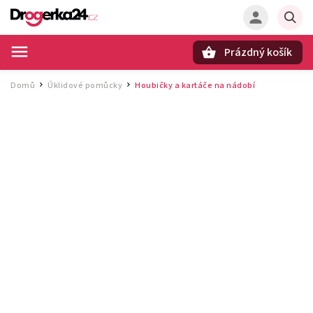
Prázdný košík
Hledat
Domů
Úklidové pomůcky
Houbičky a kartáče na nádobí
/
/