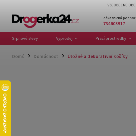
VŠEOBECNÉ OBC
Zákaznická podpor
734603917
Srpnové slevy
Výprodej
Prací prostředky
Domů
Domácnost
Úložné a dekorativní košíky
/
/