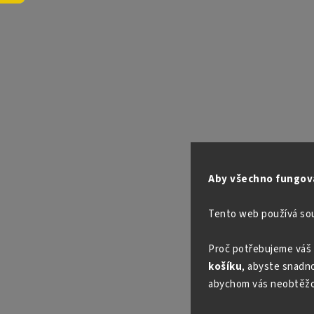
Aby všechno fungova
Tento web používá so
Proč potřebujeme váš 
košíku
, abyste snadno 
abychom vás neobtěžo