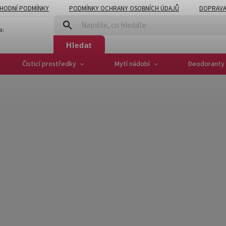
HODNÍ PODMÍNKY
PODMÍNKY OCHRANY OSOBNÍCH ÚDAJŮ
DOPRAVA
a:
Hledat
Čisticí prostředky
Mytí nádobí
Deodoranty 