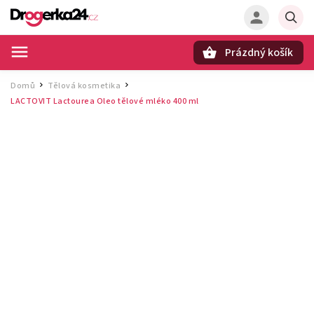
Prázdný košík
Hledat
Domů
Tělová kosmetika
/
/
LACTOVIT Lactourea Oleo tělové mléko 400 ml