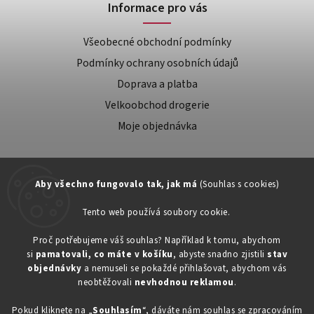
Informace pro vás
Všeobecné obchodní podmínky
Podmínky ochrany osobních údajů
Doprava a platba
Velkoobchod drogerie
Moje objednávka
Aby všechno fungovalo tak, jak má
(Souhlas s cookies)
Tento web používá soubory cookie.
Zákaznická podpora:
Proč potřebujeme váš souhlas? Například k tomu, abychom
si
pamatovali, co máte v košíku
, abyste snadno zjistili
stav
734603917
objednávky
a nemuseli se pokaždé přihlašovat, abychom vás
eshop@toner-rl.cz
neobtěžovali
nevhodnou reklamou
.
Pokud kliknete na „
Souhlasím
“, dáváte nám souhlas se zpracováním