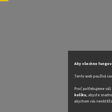
Aby všechno fungova
Tento web používá so
Proč potřebujeme váš 
košíku
, abyste snadno 
abychom vás neobtěžo