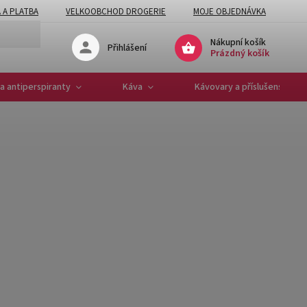
 A PLATBA
VELKOOBCHOD DROGERIE
MOJE OBJEDNÁVKA
Nákupní košík
Přihlášení
Prázdný košík
a antiperspiranty
Káva
Kávovary a příslušenství