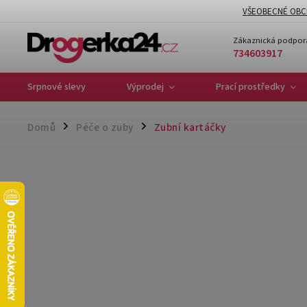
VŠEOBECNÉ OBC
Zákaznická podpor
734603917
Srpnové slevy
Výprodej
Prací prostředky
Domů
Péče o zuby
Zubní kartáčky
/
/