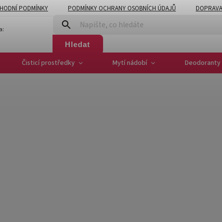
HODNÍ PODMÍNKY
PODMÍNKY OCHRANY OSOBNÍCH ÚDAJŮ
DOPRAVA
a:
Hledat
Čisticí prostředky
Mytí nádobí
Deodoranty 