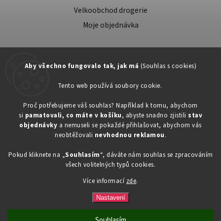
Velkoobchod drogerie
Moje objednávka
Aby všechno fungovalo tak, jak má
(Souhlas s cookies)
Tento web používá soubory cookie.
Zákaznická podpora:
Proč potřebujeme váš souhlas? Například k tomu, abychom
si
pamatovali, co máte v košíku
, abyste snadno zjistili
stav
734603917
objednávky
a nemuseli se pokaždé přihlašovat, abychom vás
eshop@toner-rl.cz
neobtěžovali
nevhodnou reklamou
.
Pokud kliknete na „
Souhlasím
“, dáváte nám souhlas se zpracováním
všech volitelných typů cookies.
Více informací
zde
.
Copyright 2026
Drogerka24.cz
. Všechna práva vyhrazena.
Vytvořil
Shoptet
| Design
Shoptak.cz
Nastavení
Souhlasím