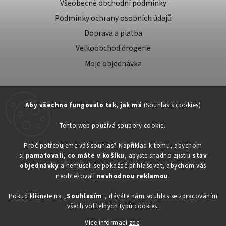
Všeobecné obchodní podmínky
Podmínky ochrany osobních údajů
Doprava a platba
Velkoobchod drogerie
Moje objednávka
Aby všechno fungovalo tak, jak má
(Souhlas s cookies)
Tento web používá soubory cookie.
Zákaznická podpora:
Proč potřebujeme váš souhlas? Například k tomu, abychom
si
pamatovali, co máte v košíku
, abyste snadno zjistili
stav
734603917
objednávky
a nemuseli se pokaždé přihlašovat, abychom vás
eshop@toner-rl.cz
neobtěžovali
nevhodnou reklamou
.
Pokud kliknete na „
Souhlasím
“, dáváte nám souhlas se zpracováním
všech volitelných typů cookies.
Více informací
zde
.
Copyright 2026
Drogerka24.cz
. Všechna práva vyhrazena.