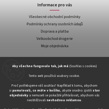
Informace pro vás
Všeobecné obchodní podmínky
Podmínky ochrany osobních údajů
Doprava a platba
Velkoobchod drogerie
Moje objednávka
Aby všechno fungovalo tak, jak má
(Souhlas s cookies)
Tento web používá soubory cookie.
Zákaznická podpora:
Proč potřebujeme váš souhlas? Například k tomu, abychom
si
pamatovali, co máte v košíku
, abyste snadno zjistili
stav
734603917
objednávky
a nemuseli se pokaždé přihlašovat, abychom vás
eshop@toner-rl.cz
neobtěžovali
nevhodnou reklamou
.