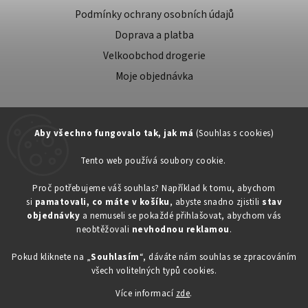
Podmínky ochrany osobních údajů
Doprava a platba
Velkoobchod drogerie
Moje objednávka
Aby všechno fungovalo tak, jak má
(Souhlas s cookies)
Tento web používá soubory cookie.
Zákaznická podpora:
Proč potřebujeme váš souhlas? Například k tomu, abychom
si
pamatovali, co máte v košíku
, abyste snadno zjistili
stav
734603917
objednávky
a nemuseli se pokaždé přihlašovat, abychom vás
eshop@toner-rl.cz
neobtěžovali
nevhodnou reklamou
.
Pokud kliknete na „
Souhlasím
“, dáváte nám souhlas se zpracováním
všech volitelných typů cookies.
Více informací
zde
.
Copyright 2026
Drogerka24.cz
. Všechna práva vyhrazena.