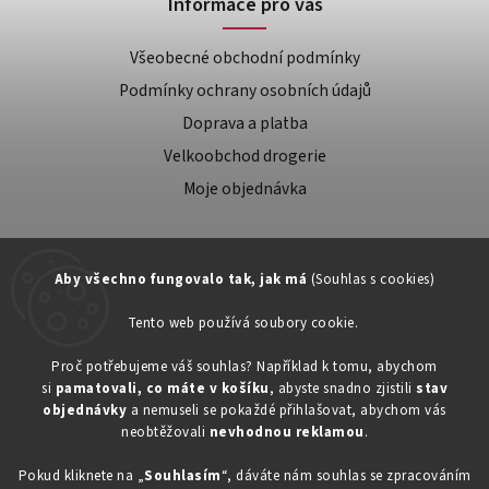
Informace pro vás
Všeobecné obchodní podmínky
Podmínky ochrany osobních údajů
Doprava a platba
Velkoobchod drogerie
Moje objednávka
Aby všechno fungovalo tak, jak má
(Souhlas s cookies)
Tento web používá soubory cookie.
Zákaznická podpora:
Proč potřebujeme váš souhlas? Například k tomu, abychom
si
pamatovali, co máte v košíku
, abyste snadno zjistili
stav
734603917
objednávky
a nemuseli se pokaždé přihlašovat, abychom vás
eshop@toner-rl.cz
neobtěžovali
nevhodnou reklamou
.
Pokud kliknete na „
Souhlasím
“, dáváte nám souhlas se zpracováním