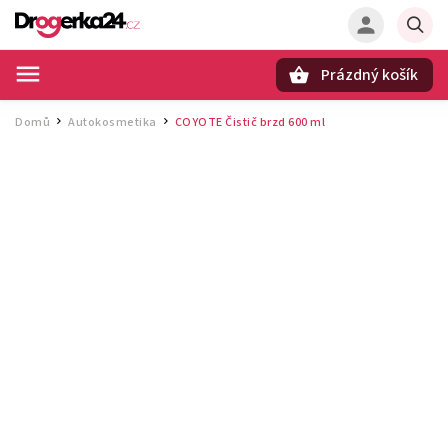
Prázdný košík
Hledat
Domů
Autokosmetika
COYOTE Čistič brzd 600 ml
/
/