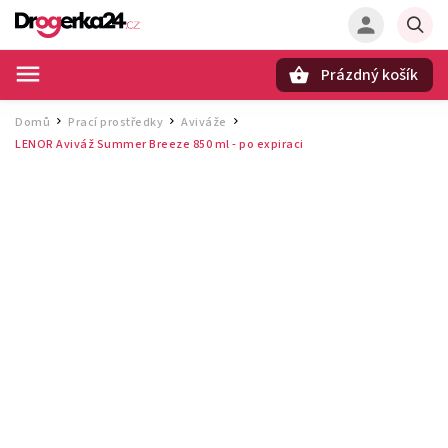
Prázdný košík
Hledat
Domů
Prací prostředky
Aviváže
/
/
/
LENOR Aviváž Summer Breeze 850 ml - po expiraci