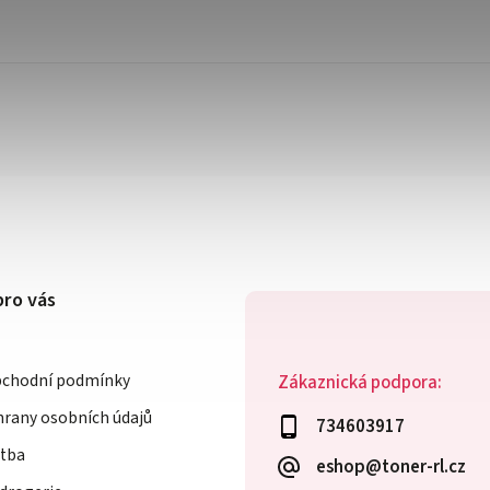
pro vás
bchodní podmínky
Zákaznická podpora:
rany osobních údajů
734603917
atba
eshop@toner-rl.cz