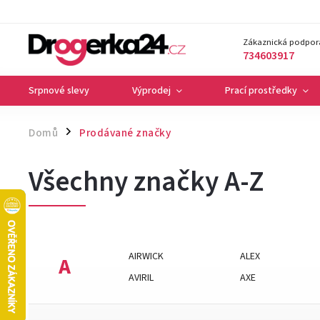
Zákaznická podpor
734603917
Srpnové slevy
Výprodej
Prací prostředky
Domů
Prodávané značky
/
Všechny značky A-Z
AIRWICK
ALEX
A
AVIRIL
AXE