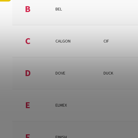
B
BEL
C
CALGON
CIF
D
DOVE
DUCK
E
ELMEX
F
FINISH