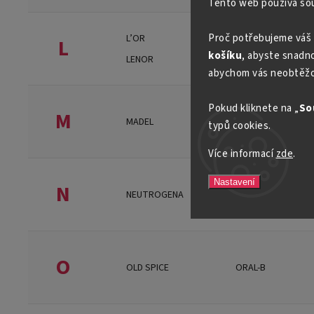
Tento web používá so
Proč potřebujeme váš 
L’OR
LACTOVIT
L
košíku
, abyste snadno 
LENOR
LINTEO
abychom vás neobtěžo
Pokud kliknete na „
So
M
MADEL
MERIDOL
typů cookies.
Více informací
zde
.
Nastavení
N
NEUTROGENA
NIVEA
O
OLD SPICE
ORAL-B