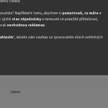
ubory cookie.
souhlas? Například k tomu, abychom si
pamatovali, co máte v
LANZA
LAVANDERA
LAVON
zjistili
stav objednávky
a nemuseli se pokaždé přihlašovat,
LOVELA
LUXON
vali
nevhodnou reklamou
.
uhlasím
“, dáváte nám souhlas se zpracováním všech volitelných
MERKUR
MR. PROPER
MR.MUSCLE
ORION