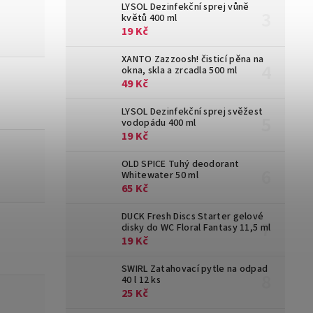
LYSOL Dezinfekční sprej vůně
květů 400 ml
19 Kč
XANTO Zazzoosh! čisticí pěna na
okna, skla a zrcadla 500 ml
49 Kč
LYSOL Dezinfekční sprej svěžest
vodopádu 400 ml
19 Kč
OLD SPICE Tuhý deodorant
Whitewater 50 ml
65 Kč
DUCK Fresh Discs Starter gelové
disky do WC Floral Fantasy 11,5 ml
19 Kč
SWIRL Zatahovací pytle na odpad
40 l 12 ks
25 Kč