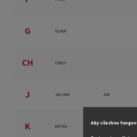
G
GLADE
CH
CHILLY
J
JACOBS
JAR
K
Aby všechno fungova
KRTEK