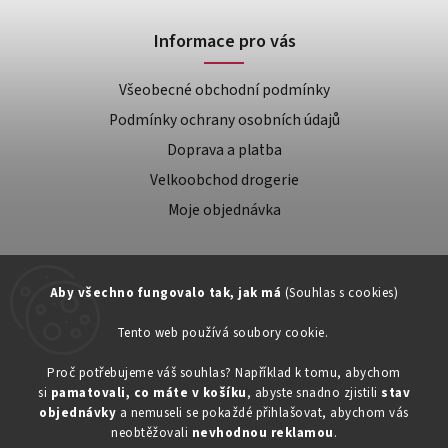
Informace pro vás
Všeobecné obchodní podmínky
Podmínky ochrany osobních údajů
Doprava a platba
Velkoobchod drogerie
Moje objednávka
Aby všechno fungovalo tak, jak má
(Souhlas s cookies)
Tento web používá soubory cookie.
Zákaznická podpora:
Proč potřebujeme váš souhlas? Například k tomu, abychom
si
pamatovali, co máte v košíku
, abyste snadno zjistili
stav
734603917
objednávky
a nemuseli se pokaždé přihlašovat, abychom vás
eshop@toner-rl.cz
neobtěžovali
nevhodnou reklamou
.