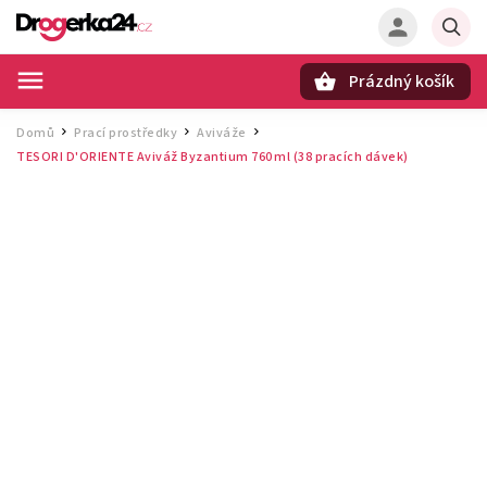
Prázdný košík
Hledat
Domů
Prací prostředky
Aviváže
/
/
/
TESORI D'ORIENTE Aviváž Byzantium 760 ml (38 pracích dávek)