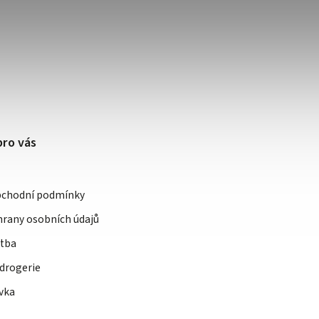
pro vás
bchodní podmínky
rany osobních údajů
atba
drogerie
vka