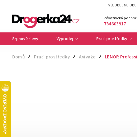
VŠEOBECNÉ OBC
Zákaznická podpor
734603917
Srpnové slevy
Výprodej
Prací prostředky
Domů
Prací prostředky
Aviváže
LENOR Professi
/
/
/