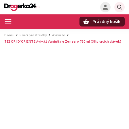
Prázdný košík
Hledat
Domů
Prací prostředky
Aviváže
/
/
/
TESORI D'ORIENTE Aviváž Vaniglia e Zenzero 760 ml (38 pracích dávek)