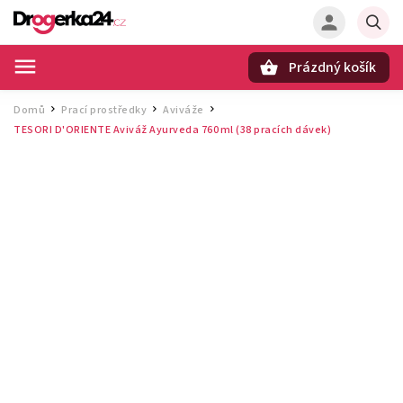
Prázdný košík
Hledat
Domů
Prací prostředky
Aviváže
/
/
/
TESORI D'ORIENTE Aviváž Ayurveda 760 ml (38 pracích dávek)