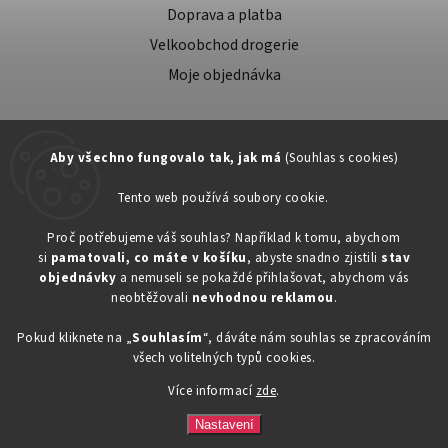
Doprava a platba
Velkoobchod drogerie
Moje objednávka
Aby všechno fungovalo tak, jak má
(Souhlas s cookies)
Tento web používá soubory cookie.
Zákaznická podpora:
Proč potřebujeme váš souhlas? Například k tomu, abychom
si
pamatovali, co máte v košíku
, abyste snadno zjistili
stav
734603917
objednávky
a nemuseli se pokaždé přihlašovat, abychom vás
eshop@toner-rl.cz
neobtěžovali
nevhodnou reklamou
.
Pokud kliknete na „
Souhlasím
“, dáváte nám souhlas se zpracováním
všech volitelných typů cookies.
Více informací
zde
.
Copyright 2026
Drogerka24.cz
. Všechna práva vyhrazena.
Vytvořil
Shoptet
| Design
Shoptak.cz
Nastavení