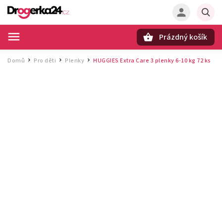
Prázdný košík
Hledat
Domů
Pro děti
Plenky
HUGGIES Extra Care 3 plenky 6‑10 kg 72 ks
/
/
/