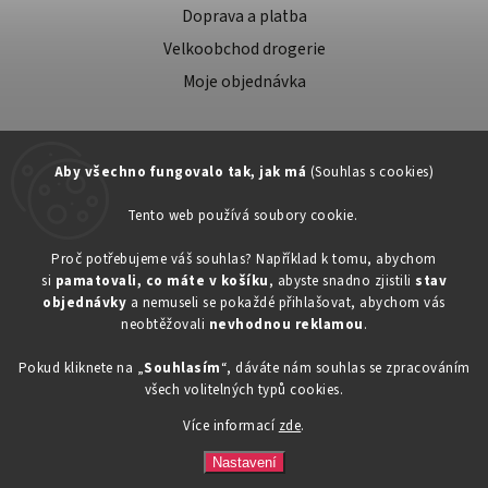
Doprava a platba
Velkoobchod drogerie
Moje objednávka
Aby všechno fungovalo tak, jak má
(Souhlas s cookies)
Tento web používá soubory cookie.
Zákaznická podpora:
Proč potřebujeme váš souhlas? Například k tomu, abychom
si
pamatovali, co máte v košíku
, abyste snadno zjistili
stav
734603917
objednávky
a nemuseli se pokaždé přihlašovat, abychom vás
eshop@toner-rl.cz
neobtěžovali
nevhodnou reklamou
.
Pokud kliknete na „
Souhlasím
“, dáváte nám souhlas se zpracováním
všech volitelných typů cookies.
Více informací
zde
.
Copyright 2026
Drogerka24.cz
. Všechna práva vyhrazena.
Vytvořil
Shoptet
| Design
Shoptak.cz
Nastavení