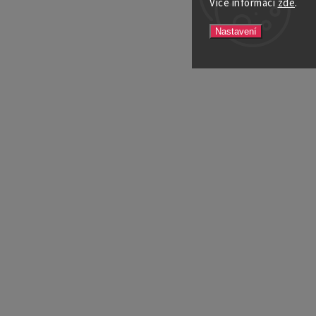
Více informací
zde
.
Nastavení