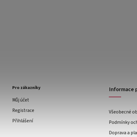
Pro zákazníky
Informace 
Můj účet
Registrace
Všeobecné o
Přihlášení
Podmínky och
Doprava a pl