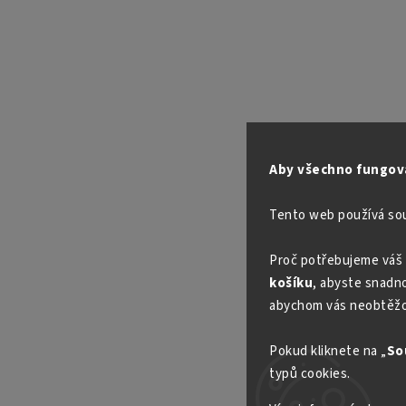
Aby všechno fungova
Tento web používá so
Proč potřebujeme váš 
košíku
, abyste snadno 
abychom vás neobtěžo
Pokud kliknete na „
So
typů cookies.