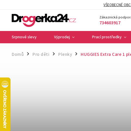
VŠEOBECNÉ OBC
Zákaznická podpor
734603917
Srpnové slevy
Výprodej
Prací prostředky
Domů
Pro děti
Plenky
HUGGIES Extra Care 1 pl
/
/
/