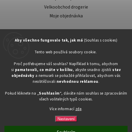
Velkoobchod drogerie
Moje objednávka
Aby všechno fungovalo tak, jak má
(Souhlas s cookies)
Tento web používá soubory cookie.
Zákaznická podpora:
Proč potřebujeme váš souhlas? Například k tomu, abychom
si
pamatovali, co máte v košíku
, abyste snadno zjistili
stav
734603917
objednávky
a nemuseli se pokaždé přihlašovat, abychom vás
eshop@toner-rl.cz
neobtěžovali
nevhodnou reklamou
.
Pokud kliknete na „
Souhlasím
“, dáváte nám souhlas se zpracováním
všech volitelných typů cookies.
Více informací
zde
.
Copyright 2026
Drogerka24.cz
. Všechna práva vyhrazena.
Vytvořil
Shoptet
| Design
Shoptak.cz
Nastavení