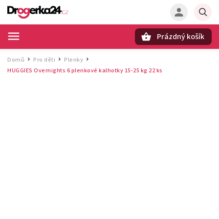
Prázdný košík
Hledat
Domů
Pro děti
Plenky
/
/
/
HUGGIES Overnights 6 plenkové kalhotky 15‑25 kg 22 ks