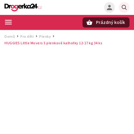
Prázdný košík
Hledat
Domů
Pro děti
Plenky
/
/
/
HUGGIES Little Movers 5 plenkové kalhotky 12‑17 kg 34 ks