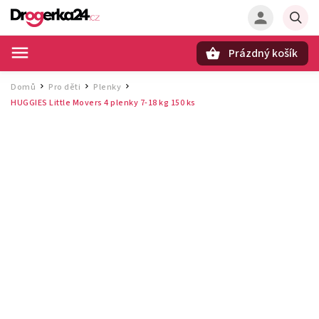
Prázdný košík
Hledat
Domů
Pro děti
Plenky
/
/
/
HUGGIES Little Movers 4 plenky 7‑18 kg 150 ks