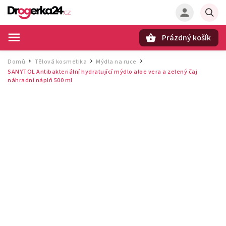
Prázdný košík
Hledat
Domů
Tělová kosmetika
Mýdla na ruce
/
/
/
SANYTOL Antibakteriální hydratující mýdlo aloe vera a zelený čaj
náhradní náplň 500 ml