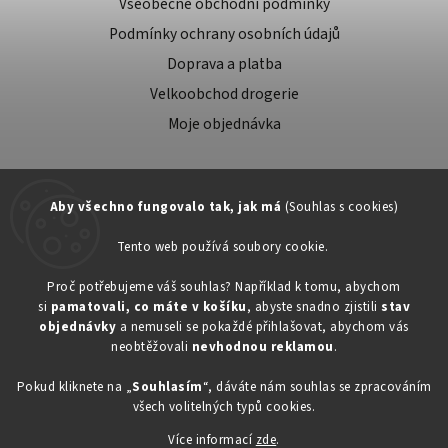
Všeobecné obchodní podmínky
Podmínky ochrany osobních údajů
Doprava a platba
Velkoobchod drogerie
Moje objednávka
Aby všechno fungovalo tak, jak má
(Souhlas s cookies)
Tento web používá soubory cookie.
Zákaznická podpora:
Proč potřebujeme váš souhlas? Například k tomu, abychom
si
pamatovali, co máte v košíku
, abyste snadno zjistili
stav
734603917
objednávky
a nemuseli se pokaždé přihlašovat, abychom vás
eshop@toner-rl.cz
neobtěžovali
nevhodnou reklamou
.
Pokud kliknete na „
Souhlasím
“, dáváte nám souhlas se zpracováním
všech volitelných typů cookies.
Více informací
zde
.
Copyright 2026
Drogerka24.cz
. Všechna práva vyhrazena.