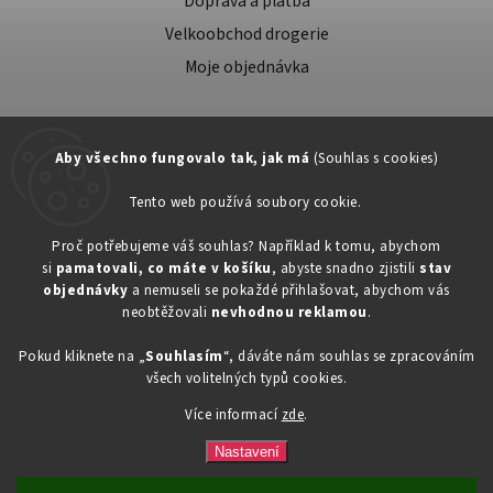
Doprava a platba
Velkoobchod drogerie
Moje objednávka
Aby všechno fungovalo tak, jak má
(Souhlas s cookies)
Tento web používá soubory cookie.
Zákaznická podpora:
Proč potřebujeme váš souhlas? Například k tomu, abychom
si
pamatovali, co máte v košíku
, abyste snadno zjistili
stav
734603917
objednávky
a nemuseli se pokaždé přihlašovat, abychom vás
eshop@toner-rl.cz
neobtěžovali
nevhodnou reklamou
.
Pokud kliknete na „
Souhlasím
“, dáváte nám souhlas se zpracováním
všech volitelných typů cookies.
Více informací
zde
.
Copyright 2026
Drogerka24.cz
. Všechna práva vyhrazena.
Vytvořil
Shoptet
| Design
Shoptak.cz
Nastavení