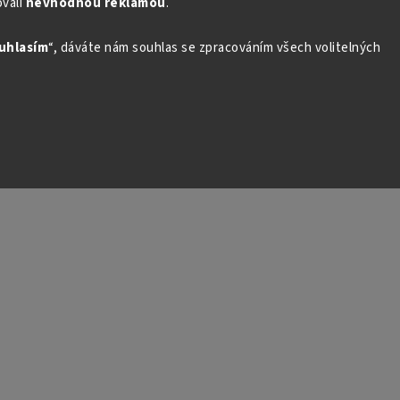
vali
nevhodnou reklamou
.
uhlasím
“, dáváte nám souhlas se zpracováním všech volitelných