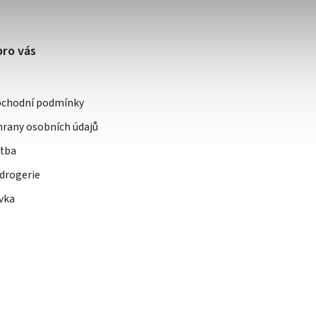
pro vás
bchodní podmínky
rany osobních údajů
atba
drogerie
vka