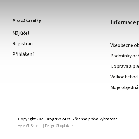
Pro zákazníky
Informace 
Můj účet
Registrace
Všeobecné o
Přihlášení
Podmínky och
Doprava a pl
Velkoobchod 
Moje objedná
Copyright 2026
Drogerka24.cz
. Všechna práva vyhrazena.
Vytvořil
Shoptet
| Design
Shoptak.cz