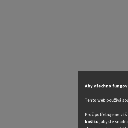
Aby všechno fungova
Tento web používá so
Proč potřebujeme váš 
košíku
, abyste snadno 