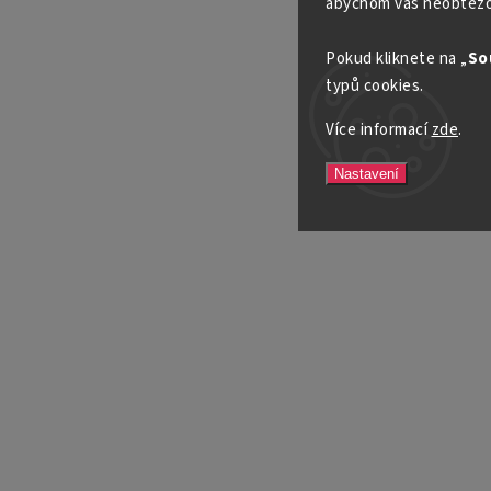
abychom vás neobtěžo
Pokud kliknete na „
So
typů cookies.
Více informací
zde
.
Nastavení