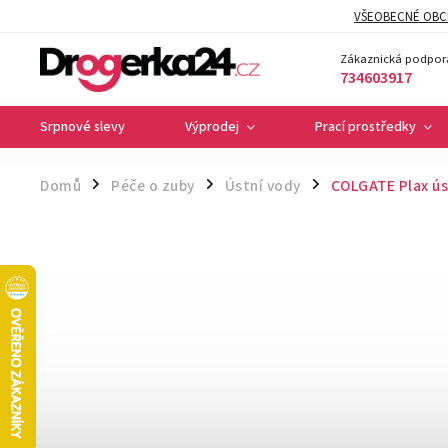
VŠEOBECNÉ OBC
Zákaznická podpor
734603917
Srpnové slevy
Výprodej
Prací prostředky
Domů
Péče o zuby
Ústní vody
COLGATE Plax ús
/
/
/