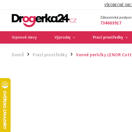
VŠEOBECNÉ OBC
Zákaznická podpor
734603917
Srpnové slevy
Výprodej
Prací prostředky
Domů
Prací prostředky
Vonné perličky LENOR Cott
/
/