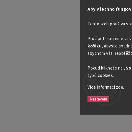
Aby všechno fungova
Tento web používá so
Proč potřebujeme váš 
košíku
, abyste snadno 
abychom vás neobtěžo
Pokud kliknete na „
So
typů cookies.
Více informací
zde
.
Nastavení