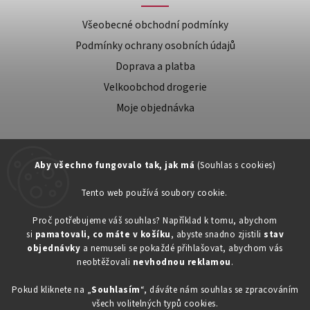
Všeobecné obchodní podmínky
Podmínky ochrany osobních údajů
Doprava a platba
Velkoobchod drogerie
Moje objednávka
Aby všechno fungovalo tak, jak má
(Souhlas s cookies)
Tento web používá soubory cookie.
Zákaznická podpora:
Proč potřebujeme váš souhlas? Například k tomu, abychom
si
pamatovali, co máte v košíku
, abyste snadno zjistili
stav
734603917
objednávky
a nemuseli se pokaždé přihlašovat, abychom vás
eshop@toner-rl.cz
neobtěžovali
nevhodnou reklamou
.
Pokud kliknete na „
Souhlasím
“, dáváte nám souhlas se zpracováním
všech volitelných typů cookies.