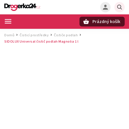
Prázdný košík
Hledat
Domů
Čisticí prostředky
Čističe podlah
/
/
/
SIDOLUX Universal čistič podlah Magnolia 1 l