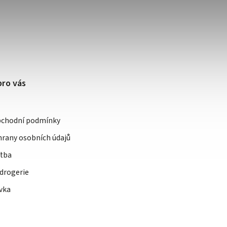
pro vás
bchodní podmínky
rany osobních údajů
atba
drogerie
vka