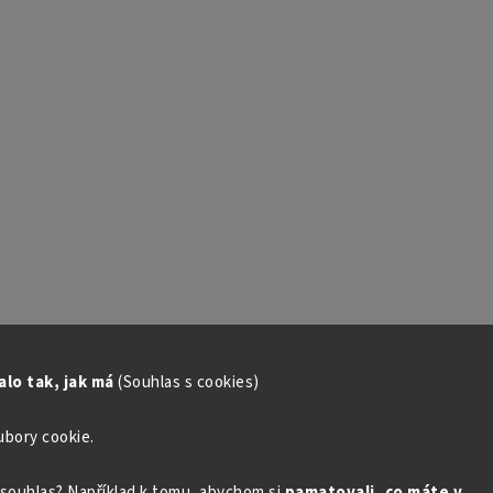
lo tak, jak má
(Souhlas s cookies)
ubory cookie.
souhlas? Například k tomu, abychom si
pamatovali, co máte v