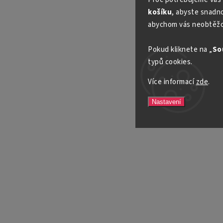
košíku
, abyste snadno 
abychom vás neobtěžo
Pokud kliknete na „
So
typů cookies.
Více informací
zde
.
Nastavení