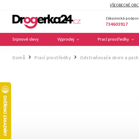
VŠEOBECNÉ OBC
Zákaznická podpor
734603917
Srpnové slevy
Výprodej
Prací prostředky
Domů
Prací prostředky
Odstraňovače skvrn a pach
/
/