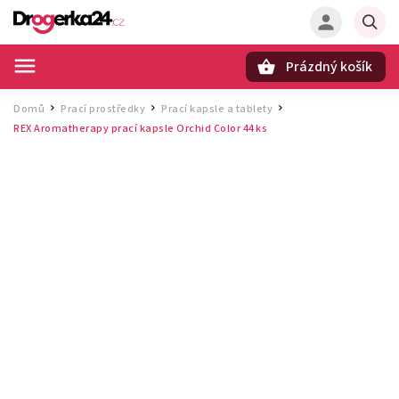
Prázdný košík
Hledat
Domů
Prací prostředky
Prací kapsle a tablety
/
/
/
REX Aromatherapy prací kapsle Orchid Color 44 ks