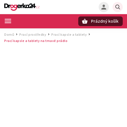
Prázdný košík
Hledat
Domů
Prací prostředky
Prací kapsle a tablety
/
/
/
Prací kapsle a tablety na tmavé prádlo