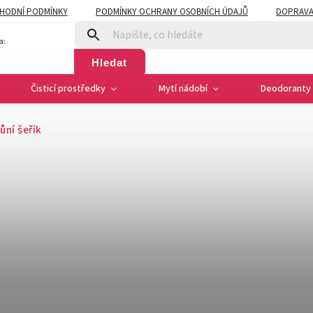
HODNÍ PODMÍNKY
PODMÍNKY OCHRANY OSOBNÍCH ÚDAJŮ
DOPRAVA
a:
Hledat
Čisticí prostředky
Mytí nádobí
Deodoranty 
vůní šeřík