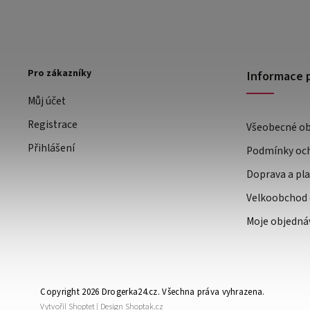
Pro zákazníky
Informace 
Můj účet
Registrace
Všeobecné o
Přihlášení
Podmínky och
Doprava a pl
Velkoobchod 
Moje objedná
Copyright 2026
Drogerka24.cz
. Všechna práva vyhrazena.
Vytvořil
Shoptet
| Design
Shoptak.cz