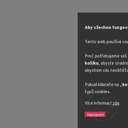
Aby všechno fungova
Tento web používá so
Proč potřebujeme váš 
košíku
, abyste snadno 
abychom vás neobtěžo
Pokud kliknete na „
So
typů cookies.
Více informací
zde
.
Nastavení