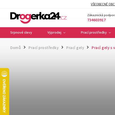
VŠEOBECNÉ OBC
Zákaznická podpor
734603917
Srpnové slevy
Výprodej
Prací prostředky
Domů
Prací prostředky
Prací gely
Prací gely s 
/
/
/