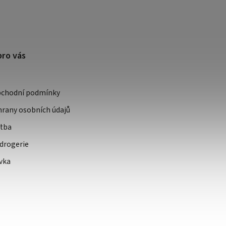
pro vás
bchodní podmínky
rany osobních údajů
atba
drogerie
vka