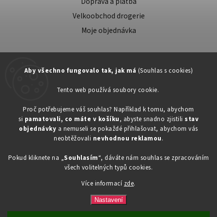
Doprava a platba
Velkoobchod drogerie
Moje objednávka
Aby všechno fungovalo tak, jak má
(Souhlas s cookies)
Tento web používá soubory cookie.
Zákaznická podpora:
Proč potřebujeme váš souhlas? Například k tomu, abychom
si
pamatovali, co máte v košíku
, abyste snadno zjistili
stav
734603917
objednávky
a nemuseli se pokaždé přihlašovat, abychom vás
eshop@toner-rl.cz
neobtěžovali
nevhodnou reklamou
.
Pokud kliknete na „
Souhlasím
“, dáváte nám souhlas se zpracováním
všech volitelných typů cookies.
Více informací
zde
.
Copyright 2026
Drogerka24.cz
. Všechna práva vyhrazena.
Vytvořil
Shoptet
| Design
Shoptak.cz
Nastavení