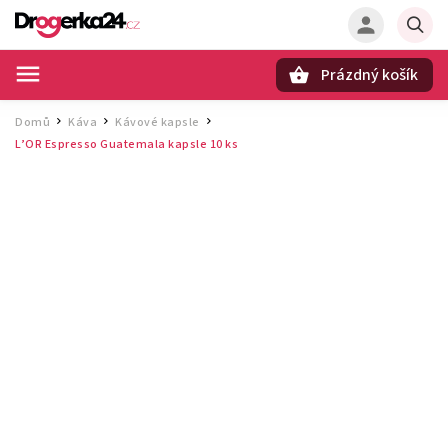
Prázdný košík
Hledat
Domů
Káva
Kávové kapsle
/
/
/
L’OR Espresso Guatemala kapsle 10 ks