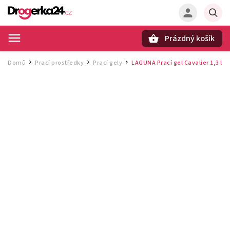
Prázdný košík
Hledat
Domů
Prací prostředky
Prací gely
LAGUNA Prací gel Cavalier 1,3 l
/
/
/