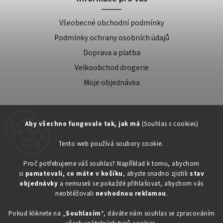
Všeobecné obchodní podmínky
Podmínky ochrany osobních údajů
Doprava a platba
Velkoobchod drogerie
Moje objednávka
Aby všechno fungovalo tak, jak má
(Souhlas s cookies)
Tento web používá soubory cookie.
Zákaznická podpora:
Proč potřebujeme váš souhlas? Například k tomu, abychom
si
pamatovali, co máte v košíku
, abyste snadno zjistili
stav
734603917
objednávky
a nemuseli se pokaždé přihlašovat, abychom vás
eshop@toner-rl.cz
neobtěžovali
nevhodnou reklamou
.
Pokud kliknete na „
Souhlasím
“, dáváte nám souhlas se zpracováním