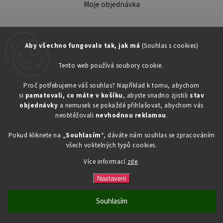
Moje objednávka
Aby všechno fungovalo tak, jak má
(Souhlas s cookies)
Tento web používá soubory cookie.
Zákaznická podpora:
Proč potřebujeme váš souhlas? Například k tomu, abychom
si
pamatovali, co máte v košíku
, abyste snadno zjistili
stav
734603917
objednávky
a nemuseli se pokaždé přihlašovat, abychom vás
eshop@toner-rl.cz
neobtěžovali
nevhodnou reklamou
.
Pokud kliknete na „
Souhlasím
“, dáváte nám souhlas se zpracováním
všech volitelných typů cookies.
Více informací
zde
.
Copyright 2026
Drogerka24.cz
. Všechna práva vyhrazena.
Vytvořil
Shoptet
| Design
Shoptak.cz
Nastavení
Souhlasím