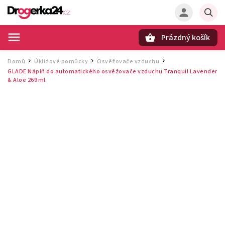
Prázdný košík
Hledat
Domů
Úklidové pomůcky
Osvěžovače vzduchu
/
/
/
GLADE Náplň do automatického osvěžovače vzduchu Tranquil Lavender
& Aloe 269 ml